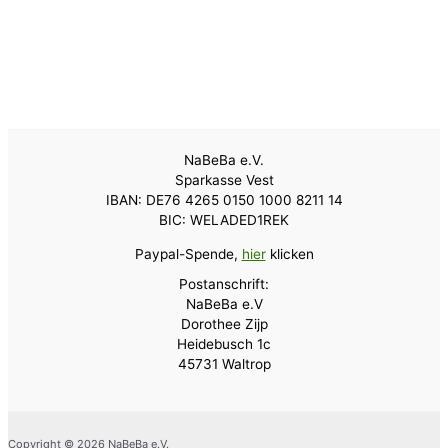
NaBeBa e.V.
Sparkasse Vest
IBAN: DE76 4265 0150 1000 8211 14
BIC: WELADED1REK
Paypal-Spende,
hier
klicken
Postanschrift:
NaBeBa e.V
Dorothee Zijp
Heidebusch 1c
45731 Waltrop
Copyright © 2026 NaBeBa e.V.