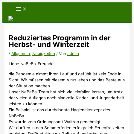
Zum
Inhalt
springen
Reduziertes Programm in der
Herbst- und Winterzeit
/
Allgemein
,
Neuigkeiten
/ Von
admin
Liebe NaBeBa-Freunde,
die Pandemie nimmt ihren Lauf und gefühlt ist kein Ende in
Sicht. Wir müssen mit diesem Virus leben und das Beste aus
der Situation machen.
Unser NaBeBa-Team hat sich viel einfallen lassen, um trotz
der vielen Auflagen noch sinnvolle Kinder- und Jugendarbeit
leisten zu können.
Ein Beispiel ist das durchdachte Hygienekonzept des
NaBeBa.
Es wurde vom Ordnungsamt Waltrop genehmigt.
Wir durften in den Sommerferien erfolgreich Ferienfreizeiten
anbieten. Dafür stellten wir Zelte auf und arbeiteten